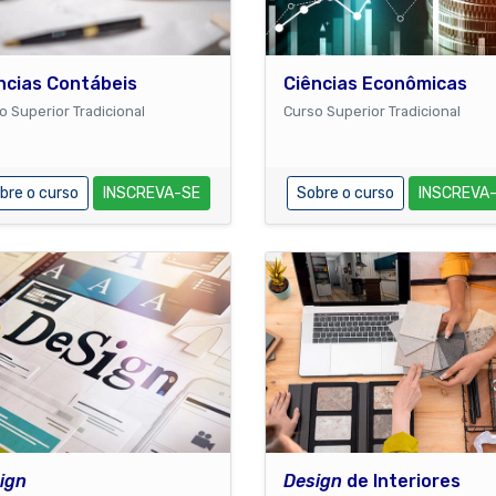
ncias Contábeis
Ciências Econômicas
o Superior Tradicional
Curso Superior Tradicional
bre o curso
INSCREVA-SE
Sobre o curso
INSCREVA
ign
Design
de Interiores