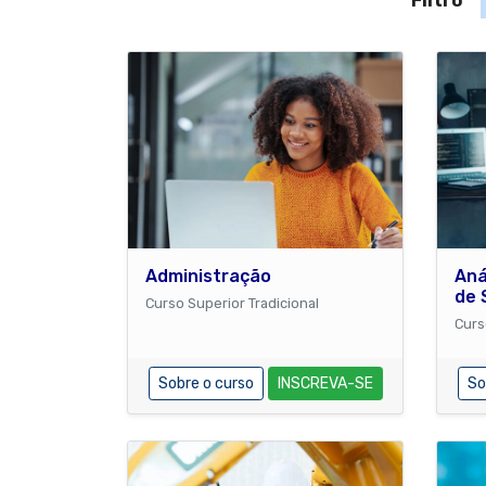
Locali
Filtro
Administração
Aná
de 
Curso Superior Tradicional
Curs
Sobre o curso
INSCREVA-SE
So