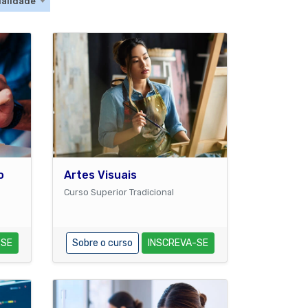
e
alidade
o
Artes Visuais
Curso Superior Tradicional
-SE
Sobre o curso
INSCREVA-SE