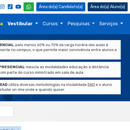
Candidato(a)
Aluno(a)
na
Vestibular
Cursos
Pesquisas
Serviços
ENCIAL
, pelo menos 60% ou 70% da carga horária das aulas é
lmente no
campus
, o que permite maior convivência entre alunos e
PRESENCIAL
mescla as modalidades educação a distância
 com parte do curso ministrado em sala de aula.
o
EAD
utiliza diversas metodologias na modalidade
EAD
e o aluno
estudar
on-line
onde e quando quiser.