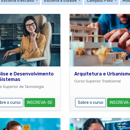
dade
Modalidad
Escolha o estado
Escolha a cidade
Campus/Polo
Mod
lise e Desenvolvimento
Arquitetura e Urbanism
Sistemas
Curso Superior Tradicional
o Superior de Tecnologia
bre o curso
INSCREVA-SE
Sobre o curso
INSCREVA