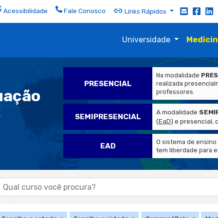
Acessibilidade
Fale Conosco
Links Rápidos
Universidade
Medici
Na modalidade
PRES
PRESENCIAL
realizada presencia
uação
professores.
A modalidade
SEMI
SEMIPRESENCIAL
(
EaD
) e presencial,
O sistema de ensin
EAD
tem liberdade para 
Campus
Cidade
/Polo