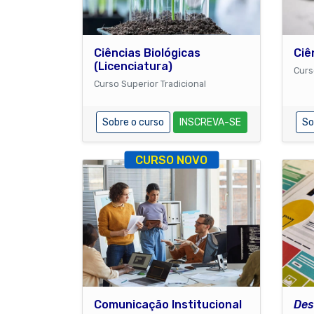
Ciências Biológicas
Ciê
(Licenciatura)
Curs
Curso Superior Tradicional
Sobre o curso
INSCREVA-SE
So
CURSO NOVO
Comunicação Institucional
Des