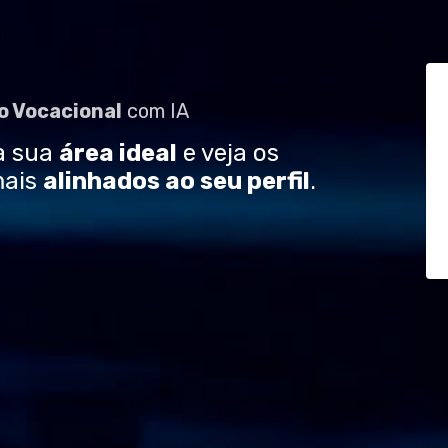
ão
Vocacional
com IA
a sua
área ideal
e veja os
ais
alinhados ao seu perfil
.