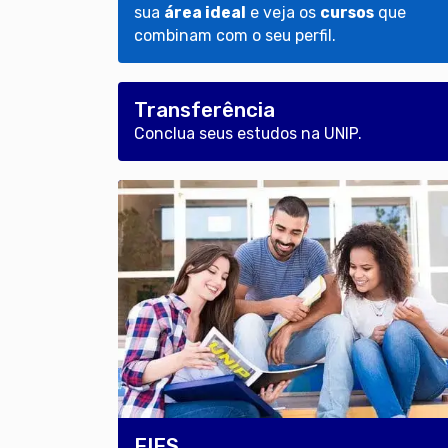
sua
área ideal
e veja os
cursos
que
combinam com o seu perfil.
Transferência
Conclua seus estudos na UNIP.
FIES