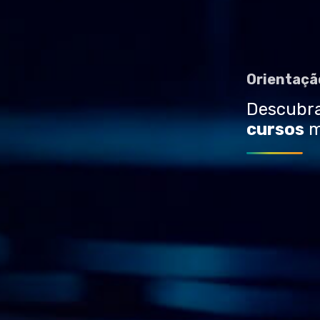
Orientaç
Descubr
cursos
m