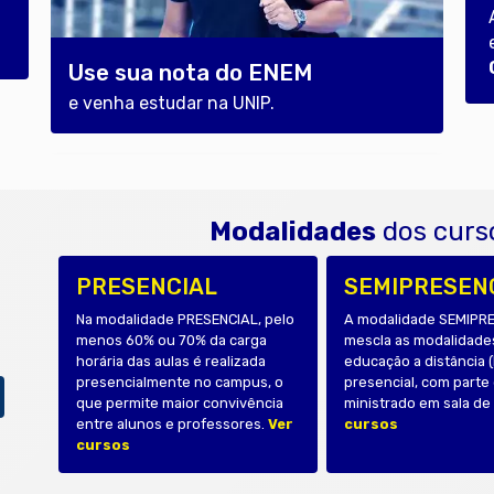
Use sua nota do ENEM
e venha estudar na UNIP.
Modalidades
dos curs
PRESENCIAL
SEMIPRESEN
Na modalidade
PRESENCIAL
, pelo
A modalidade
SEMIPR
menos 60% ou 70% da carga
mescla as modalidade
horária das aulas é realizada
educação a distância 
presencialmente no campus, o
presencial, com parte
que permite maior convivência
ministrado em sala de
entre alunos e professores.
Ver
cursos
cursos