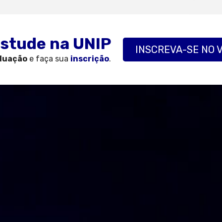
stude na UNIP
INSCREVA-SE
NO 
duação
e faça sua
inscrição
.