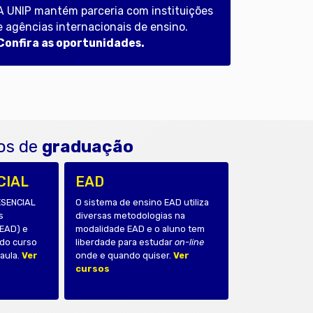
A UNIP mantém parceria com instituições
e agências internacionais de ensino.
Confira as oportunidades.
os de
graduação
CIAL
EAD
ESENCIAL
O sistema de ensino
EAD
utiliza
s
diversas metodologias na
(EAD) e
modalidade EAD e o aluno tem
 do curso
liberdade para estudar
on-line
 aula.
Ver
onde e quando quiser.
Ver
cursos