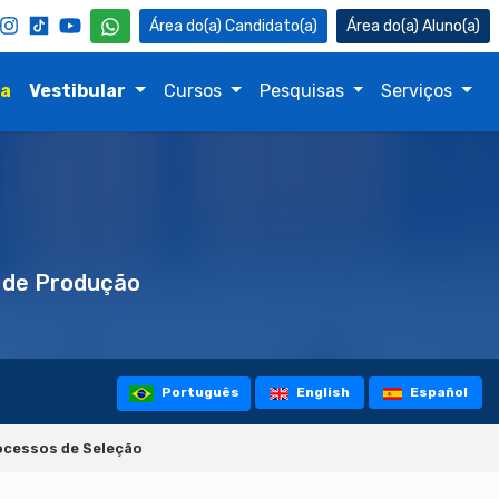
Candidato(a)
Aluno(a)
na
Vestibular
Cursos
Pesquisas
Serviços
 de Produção
Português
English
Español
ocessos de Seleção