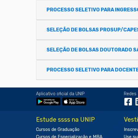
PROCESSO SELETIVO PARA INGRES
SELEÇÃO DE BOLSAS PROSUP/CAPE
SELEÇÃO DE BOLSAS DOUTORADO S
PROCESSO SELETIVO PARA DOCENT
Aplicativo oficial da UNIP
Redes 
Estude ssss na UNIP
Vest
Cursos de Graduação
Inscre
Cursos de Especialização e MBA
Use su