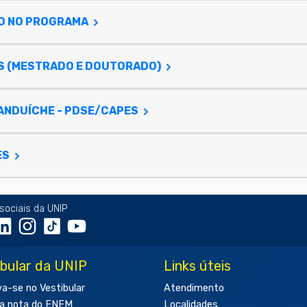
SO NO PROGRAMA
S (MESTRADO E DOUTORADO)
ANDUÍCHE - PDSE/CAPES
ES
sociais da UNIP
ibular da UNIP
Links úteis
va-se no Vestibular
Atendimento
a nota do ENEM
Localidades