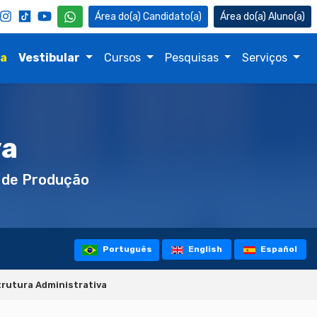
Candidato(a)
Aluno(a)
na
Vestibular
Cursos
Pesquisas
Serviços
va
 de Produção
Português
English
Español
trutura Administrativa