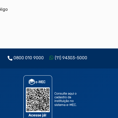
ligo
0800 010 9000
(11) 94303-5000