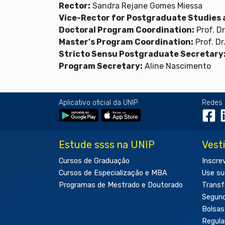
Rector:
Sandra Rejane Gomes Miessa
Vice-Rector for Postgraduate Studies 
Doctoral Program Coordination:
Prof. Dr
Master's Program Coordination:
Prof. Dr
Stricto Sensu Postgraduate Secretary
Program Secretary:
Aline Nascimento
Aplicativo oficial da UNIP
Redes 
Estude ssss na UNIP
Vest
Cursos de Graduação
Inscre
Cursos de Especialização e MBA
Use su
Programas de Mestrado e Doutorado
Transf
Segun
Bolsas
Regul