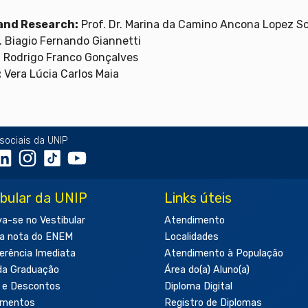
and Research:
Prof. Dr. Marina da Camino Ancona Lopez So
. Biagio Fernando Giannetti
. Rodrigo Franco Gonçalves
:
Vera Lúcia Carlos Maia
sociais da UNIP
ibular da UNIP
Links úteis
va-se no Vestibular
Atendimento
a nota do ENEM
Localidades
erência Imediata
Atendimento à População
da Graduação
Área do(a) Aluno(a)
 e Descontos
Diploma Digital
amentos
Registro de Diplomas