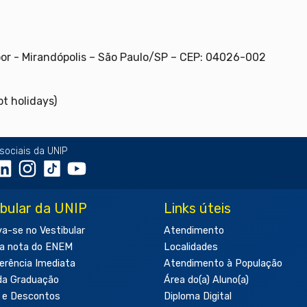
oor - Mirandópolis – São Paulo/SP – CEP: 04026-002
t holidays)
sociais da UNIP
ibular da UNIP
Links úteis
va-se no Vestibular
Atendimento
a nota do ENEM
Localidades
erência Imediata
Atendimento à População
da Graduação
Área do(a) Aluno(a)
 e Descontos
Diploma Digital