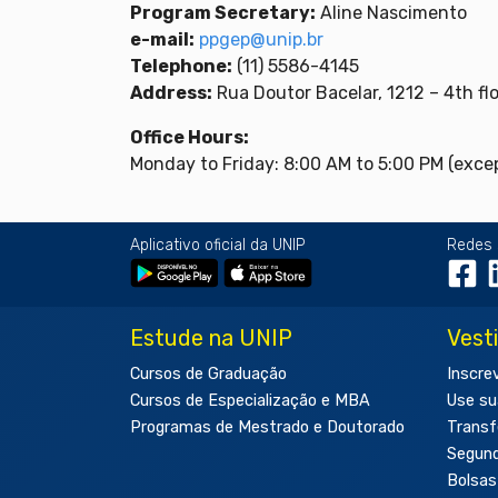
Program Secretary:
Aline Nascimento
e-mail:
ppgep@unip.br
Telephone:
(11) 5586-4145
Address:
Rua Doutor Bacelar, 1212 – 4th fl
Office Hours:
Monday to Friday: 8:00 AM to 5:00 PM (excep
Aplicativo oficial da UNIP
Redes 
Estude na UNIP
Vest
Cursos de Graduação
Inscre
Cursos de Especialização e MBA
Use su
Programas de Mestrado e Doutorado
Transf
Segun
Bolsas