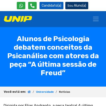
Candidato(a)
Aluno(a)
Alunos de Psicologia
debatem conceitos da
Psicanálise com atores da
peça “A última sessão de
Freud”
Você está em:
Universidade
Notícias
Dirigida por Elias Andreato, a peça teatral
A última