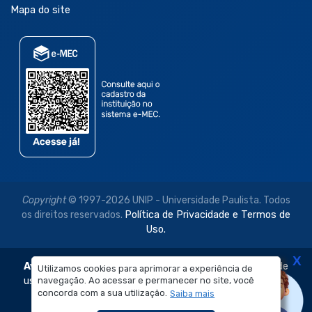
Mapa do site
Copyright
© 1997-2026 UNIP - Universidade Paulista. Todos
os direitos reservados.
Política de Privacidade e Termos de
Uso.
X
Aviso Legal:
As imagens disponibilizadas neste site são de
Utilizamos cookies para aprimorar a experiência de
navegação. Ao acessar e permanecer no site, você
uso exclusivo institucional do Sistema de Ensino Objetivo e
concorda com a sua utilização.
Saiba mais
da Universidade Paulista – UNIP.
É proibida a reprodução, utilização, edição ou