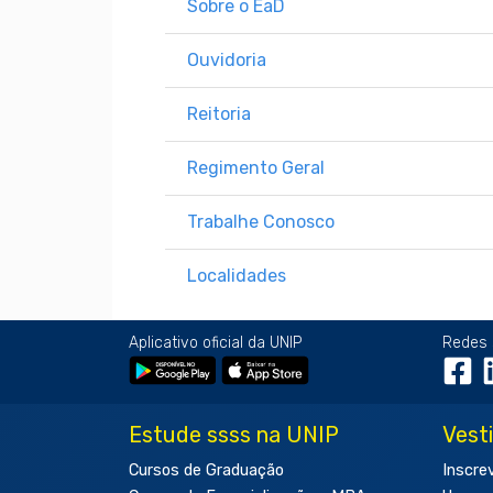
Sobre o EaD
Ouvidoria
Reitoria
Regimento Geral
Trabalhe Conosco
Localidades
Aplicativo oficial da UNIP
Redes 
Estude ssss na UNIP
Vest
Cursos de Graduação
Inscre