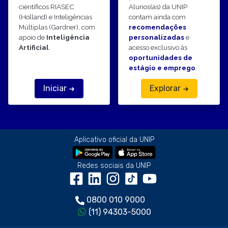
científicos RIASEC
Alunos(as) da UNIP
(Holland) e Inteligências
contam ainda com
Múltiplas (Gardner), com
recomendações
apoio de
Inteligência
personalizadas
e
Artificial
.
acesso exclusivo às
oportunidades de
estágio e emprego
.
Iniciar
Explorar
Aplicativo oficial da UNIP
Redes sociais da UNIP
0800 010 9000
(11) 94303-5000