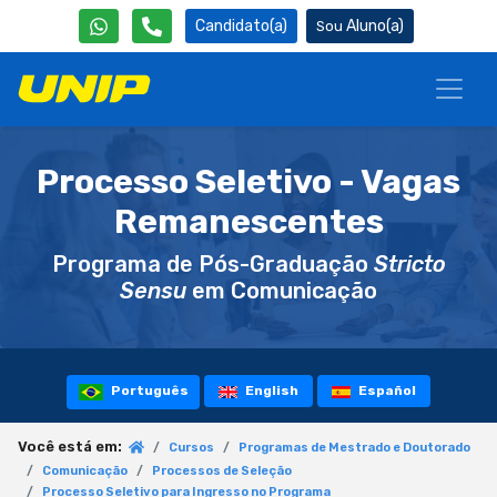
Candidato(a)
Aluno(a)
Processo Seletivo - Vagas
Remanescentes
Programa de Pós-Graduação
Stricto
Sensu
em Comunicação
Português
English
Español
Você está em:
Cursos
Programas de Mestrado e Doutorado
Comunicação
Processos de Seleção
Processo Seletivo para Ingresso no Programa