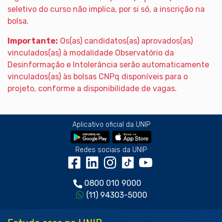
seletivo do curso não implica, por si só, a inscrição na
bolsa.
Importante:
Os(as) candidatos(as) aprovados(as)
vinculados(as) à modalidade Observatório da
Desinformação e Intolerância serão automaticamente
vinculados(as) às bolsas CNPq disponíveis para o
projeto, conforme a disponibilidade de vagas.
Aplicativo oficial da UNIP
Redes sociais da UNIP
0800 010 9000
(11) 94303-5000