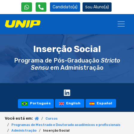
Candidato(a)
Aluno(a)
Inserção Social
Programa de Pós-Graduação
Stricto
Sensu
em Administração
Português
English
Español
Você está em:
Cursos
Programas de Mestrado e Doutorado acadêmicos e profissionais
Administração
Inserção Social