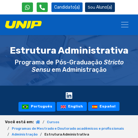
Candidato(a)
Aluno(a)
Estrutura Administrativa
Programa de Pós-Graduação
Stricto
Sensu
em Administração
Português
English
Español
Você está em:
Cursos
Programas de Mestrado e Doutorado acadêmicos e profissionais
Administração
Estrutura Administrativa